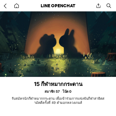
Go
share
se
LINE OPENCHAT
back
to
home
15 กีฬาหมากกระดาน
สมาชิก 57
โน้ต 0
รับสมัครนักกีฬาหมากกระดาน เพื่อเข้าร่วมการแข่งขันกีฬาสาธิตส
ามัคคีครั้งที่ 49 คำมอกหลวงเกมส์