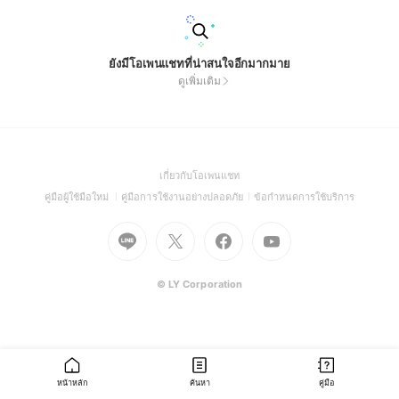
ยังมีโอเพนแชทที่น่าสนใจอีกมากมาย
ดูเพิ่มเติม
(Open
เกี่ยวกับโอเพนแชท
in
(Open
(Open
(Open
คู่มือผู้ใช้มือใหม่
คู่มือการใช้งานอย่างปลอดภัย
ข้อกำหนดการใช้บริการ
a
in
in
in
Go
Go
Go
new
Go
a
a
a
to
to
to
window)
to
new
new
new
Line
X
Facebook
Youtube
window)
window)
window)
(Open
(Open
(Open
(Open
© LY Corporation
in
in
in
in
a
a
a
a
new
new
new
new
window)
window)
window)
window)
หน้าหลัก
ค้นหา
คู่มือ