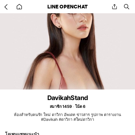
Go
share
se
LINE OPENCHAT
back
to
home
DavikahStand
สมาชิก 1459
โน้ต 6
ห้องสำหรับคนรัก ใหม่ ดาวิกา อัพเดท ข่าวสาร รูปภาพ ตารางงาน
#Davikah #ดาวิกา #ใหม่ดาวิกา
โอเพนแชทแนะนำ