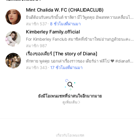
Mint Chalida W. FC (CHALIDACLUB)
ยินดีต้อนรับคนรักมิ้นต์ ชาลิดา มีไว้พูดคุย อัพเดทความเคลื่อนไหวของมิ้นต์ และคิวงาน รูปงานต่างๆ
สมาชิก 537
8 ชั่วโมงที่ผ่านมา
Kimberley Family.official
For Kimberley Fanclub สมาชิคที่เข้ามาใหม่อ่านกฏด้วยนะคะ ⛔️ พูดคุย เป็นเวลา 10:00 น. - 21.30 น. หลังจากเวลานั้นขอให้เป็นเวลาพักผ่อนนะคะ ⛔️ โปรดใช้คำสุภาพและพูดคุยเฉพาะเรื่องที่สร้างสรรค์ไม่ก่อให้เกิดความแตกแยกในกลุ่ม ⛔️ งดส่งข้อความซ้ำๆ เพื่อคนอื่นจะได้เห็นข้อความก่อนหน้านี้ได้ ⛔️ งดส่งข้อความ สวัสดีวันจันทร์ ฯลฯ ,ฮัลโหลหรือใช้คำฟุ่มเฟือย ในแต่ละวัน ⛔️ งดถามเรื่องส่วนตัวที่ละเมิดสิทธิส่วนบุคคล และพาดพิงถึงบุคคลที่3 ที่ไม่เกี่ยวข้อง ⛔️ งดโพสต์เชิญชวนเล่นเกม กดไลก์ ขายสินค้า ฝากร้าน หรือทำกิจกรรมที่ไม่เกี่ยวข้องกับวัตถุประสงค์หลักของ OpenChat* หากแอดมิน (พี่ต้น)เห็น สามารถทำการตักเตือนหรือพิจารณาลบออกจากกลุ่ม สัญลักษณ์🟨 เตือนครั้งที่ 1 สัญลักษณ์🟥 เตือนครั้งที่ 2 หากถูกรายงานครั้งที่3 จะไม่มีการเตือนอีกนะคะ #Kimberleyofficial #Kimberley
สมาชิก 987
เรื่องของเดียร์ [The story of Diana]
ทักทาย พูดคุย บอกเล่าเรื่องราวของ เดียร์น่า ฟลีโป ❤️ #dianaflipo
สมาชิก 343
17 ชั่วโมงที่ผ่านมา
ยังมีโอเพนแชทที่น่าสนใจอีกมากมาย
ดูเพิ่มเติม
(Open
เกี่ยวกับโอเพนแชท