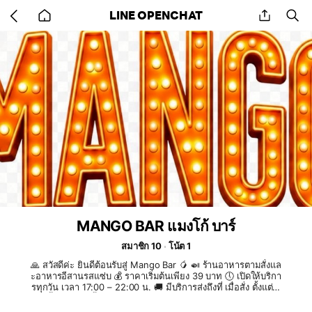
Go
share
se
LINE OPENCHAT
back
to
home
MANGO BAR แมงโก้ บาร์
สมาชิก 10
โน้ต 1
🙏 สวัสดีค่ะ ยินดีต้อนรับสู่ Mango Bar 🥭 🍛 ร้านอาหารตามสั่งแล
ะอาหารอีสานรสแซ่บ 💰 ราคาเริ่มต้นเพียง 39 บาท 🕔 เปิดให้บริกา
รทุกวัน เวลา 17:00 – 22:00 น. 🚚 มีบริการส่งถึงที่ เมื่อสั่ง ตั้งแต่ 2
เมนูขึ้นไป (ตามพื้นที่ให้บริการของร้าน) 📩 สามารถส่งรายการอาห
าร พร้อมชื่อ เบอร์โทร และสถานที่จัดส่งไว้ในแชทได้เลยค่ะ แอดมิ