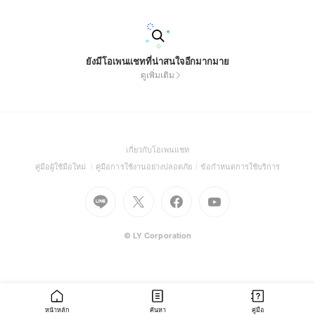
นจะตอบกลับและยืนยันออเดอร์โดยเร็วที่สุดในเวลาทำการ 🙏 ขอบ
คุณที่ไว้วางใจ Mango Bar แล้วพบกันนะคะ 💚
ยังมีโอเพนแชทที่น่าสนใจอีกมากมาย
ดูเพิ่มเติม
(Open
เกี่ยวกับโอเพนแชท
in
(Open
(Open
(Open
คู่มือผู้ใช้มือใหม่
คู่มือการใช้งานอย่างปลอดภัย
ข้อกำหนดการใช้บริการ
a
in
in
in
Go
Go
Go
new
Go
a
a
a
to
to
to
window)
to
new
new
new
Line
X
Facebook
Youtube
window)
window)
window)
(Open
(Open
(Open
(Open
© LY Corporation
in
in
in
in
a
a
a
a
new
new
new
new
window)
window)
window)
window)
หน้าหลัก
ค้นหา
คู่มือ