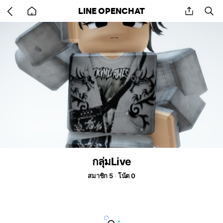
Go
share
se
LINE OPENCHAT
back
to
home
กลุ่มLive
สมาชิก 5
โน้ต 0