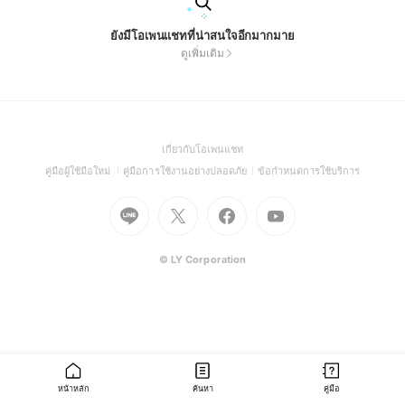
ยังมีโอเพนแชทที่น่าสนใจอีกมากมาย
ดูเพิ่มเติม
(Open
เกี่ยวกับโอเพนแชท
in
(Open
(Open
(Open
คู่มือผู้ใช้มือใหม่
คู่มือการใช้งานอย่างปลอดภัย
ข้อกำหนดการใช้บริการ
a
in
in
in
Go
Go
Go
new
Go
a
a
a
to
to
to
window)
to
new
new
new
Line
X
Facebook
Youtube
window)
window)
window)
(Open
(Open
(Open
(Open
© LY Corporation
in
in
in
in
a
a
a
a
new
new
new
new
window)
window)
window)
window)
หน้าหลัก
ค้นหา
คู่มือ