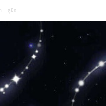
า
คู่มือ