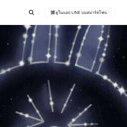
Search
ดูในแอป LINE บนสมาร์ทโฟน
OpenChats
Open
or
search
messages
area