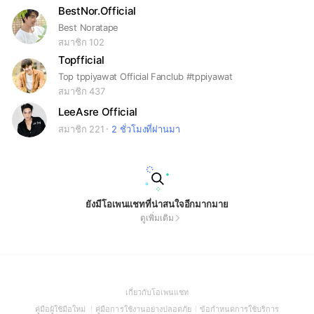
BestNor.Official
Best Noratape
สมาชิก 102
Topfficial
Top tppiyawat Official Fanclub #tppiyawat
สมาชิก 437
LeeAsre Official
สมาชิก 221
2 ชั่วโมงที่ผ่านมา
ยังมีโอเพนแชทที่น่าสนใจอีกมากมาย
ดูเพิ่มเติม
(Open
เกี่ยวกับโอเพนแชท
in
(Open
(Open
(Open
คู่มือผู้ใช้มือใหม่
คู่มือการใช้งานอย่างปลอดภัย
ข้อกำหนดการใช้บริการ