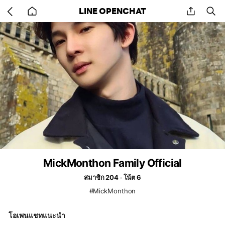
Go
share
se
LINE OPENCHAT
back
to
home
MickMonthon Family Official
สมาชิก 204
โน้ต 6
#MickMonthon
โอเพนแชทแนะนำ