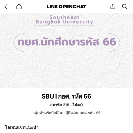
Go
share
se
LINE OPENCHAT
back
to
home
SBU I กยศ. รหัส 66
สมาชิก 219
โน้ต 0
กลุ่มสำหรับนักศึกษากู้ยืมเงิน กยศ.รหัส 66
โอเพนแชทแนะนำ