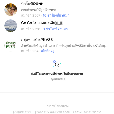
บิวกิ้นพีพี💙❤️
ตอบคำถามให้ถูกน้าา❤️💙
สมาชิก 2507
16 ชั่วโมงที่ผ่านมา
Go Go ไปออสเตรเลีย🇦🇺
สมาชิก 2728
3 ชั่วโมงที่ผ่านมา
กลุ่มข่าวสารPKV83
สำหรับแจ้งข้อมูลข่าวสารสำหรับลูกบ้านPV83เท่านั้น (❌ไม่อนุญาตให้โพสขายสินค้าทุกประเภท❌)
สมาชิก 264
เมื่อสักครู่
ยังมีโอเพนแชทที่น่าสนใจอีกมากมาย
ดูเพิ่มเติม
(Open
เกี่ยวกับโอเพนแชท
in
(Open
(Open
(Open
คู่มือผู้ใช้มือใหม่
คู่มือการใช้งานอย่างปลอดภัย
ข้อกำหนดการใช้บริการ