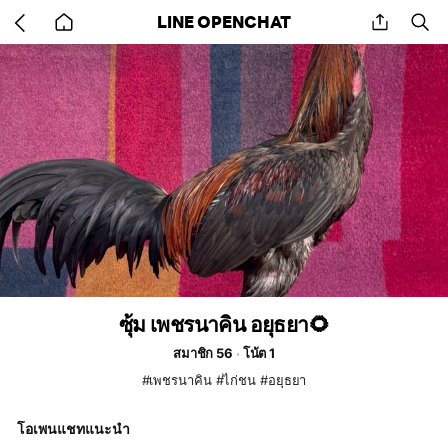
Go
share
se
LINE OPENCHAT
back
to
home
ซุ้ม เพชรนาคิน อยุธยา🌻
สมาชิก 56
โน้ต 1
#เพชรนาคิน #ไก่ชน #อยุธยา
โอเพนแชทแนะนำ