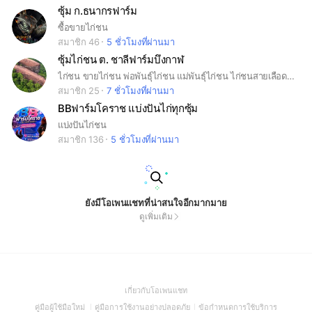
ซุ้ม ก.ธนากรฟาร์ม
ซื้อขายไก่ชน
สมาชิก 46
5 ชั่วโมงที่ผ่านมา
ซุ้มไก่ชน ต. ชาลีฟาร์มบึงกาฬ
ไก่ชน ขายไก่ชน พ่อพันธุ์ไก่ชน แม่พันธุ์ไก่ชน ไก่ชนสายเลือดดี ไก่ชนแท้ กลุ่มสำหรับแนะนำสายพันธุ์ไก่ชน ซื้อ-ขาย แลกเปลี่ยนความรู้ ✔ ลงขายได้พร้อมรูป/คลิป ✔ แจ้งราคาและพื้นที่ชัดเจน ❌ ห้ามโกง ห้ามปั่นราคา ❌ ห้ามโพสต์ผิดกฎหมาย แอดมินขออนุญาตลบโพสต์ที่ไม่ทำตามกติกา
สมาชิก 25
7 ชั่วโมงที่ผ่านมา
BBฟาร์มโคราช แบ่งปันไก่ทุกซุ้ม
แบ่งปันไก่ชน
สมาชิก 136
5 ชั่วโมงที่ผ่านมา
ยังมีโอเพนแชทที่น่าสนใจอีกมากมาย
ดูเพิ่มเติม
(Open
เกี่ยวกับโอเพนแชท
in
(Open
(Open
(Open
คู่มือผู้ใช้มือใหม่
คู่มือการใช้งานอย่างปลอดภัย
ข้อกำหนดการใช้บริการ