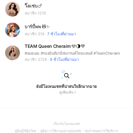
วิ๊งแซ่บ🍗
สมาชิก 1216
บาร์บี้พพ 🧸✨
สมาชิก 319
7 ชั่วโมงที่ผ่านมา
TEAM Queen Cheraim 🩵🌗💚
#เฌอเอม #รองอันดับ1มิสแกรนด์ไทยแลนด์ #TeamCheraim
สมาชิก 3728
9 ชั่วโมงที่ผ่านมา
ยังมีโอเพนแชทที่น่าสนใจอีกมากมาย
ดูเพิ่มเติม
(Open
เกี่ยวกับโอเพนแชท
in
(Open
(Open
(Open
คู่มือผู้ใช้มือใหม่
คู่มือการใช้งานอย่างปลอดภัย
ข้อกำหนดการใช้บริการ