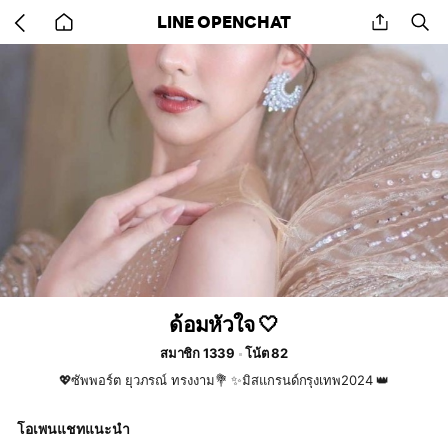
Go
share
se
LINE OPENCHAT
back
to
home
ด้อมหัวใจ 🤍
สมาชิก 1339
โน้ต 82
💖ซัพพอร์ต ยุวภรณ์ ทรงงาม💐 ✨มิสแกรนด์กรุงเทพ2024 👑
โอเพนแชทแนะนำ