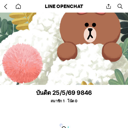
Go
share
se
LINE OPENCHAT
back
to
home
บันดิด 25/5/69 9846
สมาชิก 1
โน้ต 0