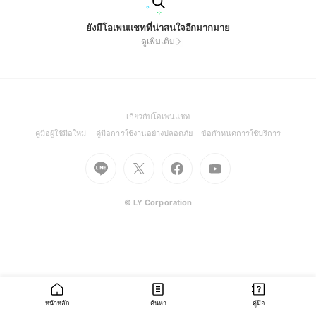
ยังมีโอเพนแชทที่น่าสนใจอีกมากมาย
ดูเพิ่มเติม
(Open
เกี่ยวกับโอเพนแชท
in
(Open
(Open
(Open
คู่มือผู้ใช้มือใหม่
คู่มือการใช้งานอย่างปลอดภัย
ข้อกำหนดการใช้บริการ
a
in
in
in
Go
Go
Go
new
Go
a
a
a
to
to
to
window)
to
new
new
new
Line
X
Facebook
Youtube
window)
window)
window)
(Open
(Open
(Open
(Open
© LY Corporation
in
in
in
in
a
a
a
a
new
new
new
new
window)
window)
window)
window)
หน้าหลัก
ค้นหา
คู่มือ