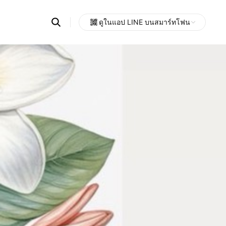
Search
ดูในแอป LINE บนสมาร์ทโฟน
OpenChats
Open
or
search
messages
area