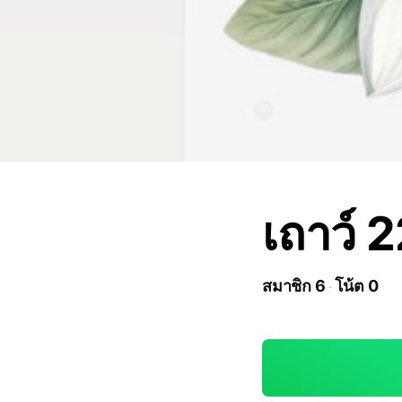
เถาว์ 2
สมาชิก 6
โน้ต 0