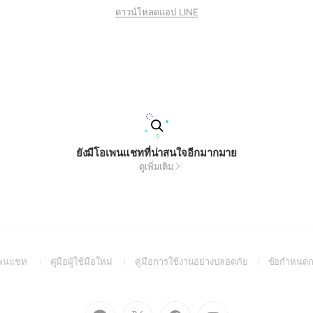
ดาวน์โหลดแอป LINE
ยังมีโอเพนแชทที่น่าสนใจอีกมากมาย
ดูเพิ่มเติม
(Open
(Open
(Open
อเพนแชท
คู่มือผู้ใช้มือใหม่
คู่มือการใช้งานอย่างปลอดภัย
ข้อกำหนดก
in
in
in
a
a
a
new
new
new
Go
Go
Go
Go