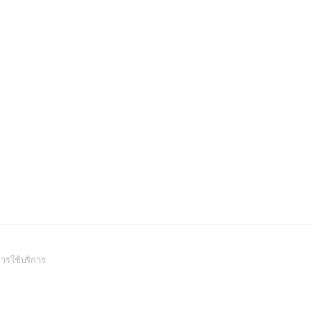
(Open
ารใช้บริการ
in
a
new