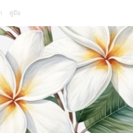
า
คู่มือ