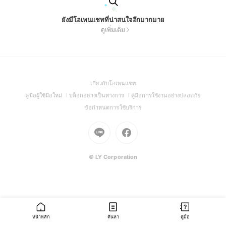
ยังมีโอเพนแชทที่น่าสนใจอีกมากมาย
ดูเพิ่มเติม
(Open
เกี่ยวกับโอเพนแชท
in
(Open
(Open
(Open
คู่มือผู้ใช้มือใหม่
บล็อกอย่างเป็นทางการ
คู่มือการใช้งานอย่างปลอดภัย
a
in
in
in
(Open
ข้อกำหนดการใช้บริการ
new
a
a
a
in
window)
new
Go
new
Go
new
a
window)
to
window)
to
window)
new
Line
Facebook
window)
(Open
(Open
© LY Corporation
in
in
a
a
new
new
window)
window)
หน้าหลัก
ค้นหา
คู่มือ