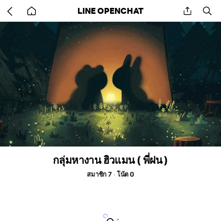
Go
share
se
LINE OPENCHAT
back
to
home
กลุ่มหางาน ฮิวแมน ( พี่ฝน )
สมาชิก 7
โน้ต 0