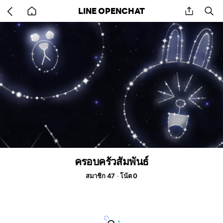
Go
share
se
LINE OPENCHAT
back
to
home
ครอบครัวสัมพันธ์
สมาชิก 47
โน้ต 0