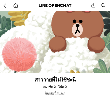
Go
share
se
LINE OPENCHAT
back
to
home
สาววายที่ไม่ใช้ชะนี
สมาชิก 2
โน้ต 0
ในกลุ้มนี้มีเเต่เก