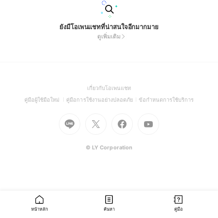
ยังมีโอเพนแชทที่น่าสนใจอีกมากมาย
ดูเพิ่มเติม
(Open
เกี่ยวกับโอเพนแชท
in
(Open
(Open
(Open
คู่มือผู้ใช้มือใหม่
คู่มือการใช้งานอย่างปลอดภัย
ข้อกำหนดการใช้บริการ
a
in
in
in
Go
Go
Go
new
Go
a
a
a
to
to
to
window)
to
new
new
new
Line
X
Facebook
Youtube
window)
window)
window)
(Open
(Open
(Open
(Open
© LY Corporation
in
in
in
in
a
a
a
a
new
new
new
new
window)
window)
window)
window)
หน้าหลัก
ค้นหา
คู่มือ