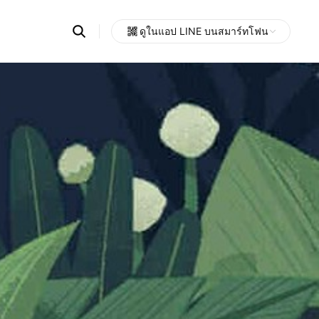
Search
ดูในแอป LINE บนสมาร์ทโฟน
OpenChats
Open
or
search
messages
area