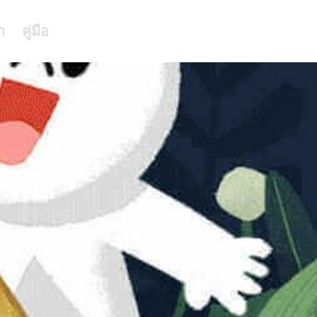
า
คู่มือ