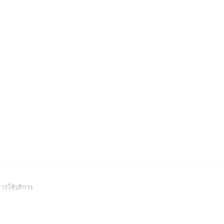
(Open
ารใช้บริการ
in
a
new