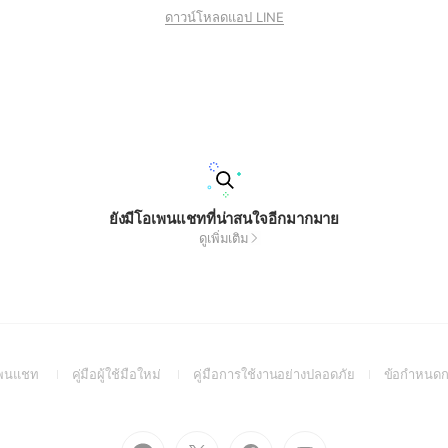
ดาวน์โหลดแอป LINE
ยังมีโอเพนแชทที่น่าสนใจอีกมากมาย
ดูเพิ่มเติม
(Open
(Open
(Open
อเพนแชท
คู่มือผู้ใช้มือใหม่
คู่มือการใช้งานอย่างปลอดภัย
ข้อกำหนดก
in
in
in
a
a
a
new
new
new
Go
Go
Go
Go