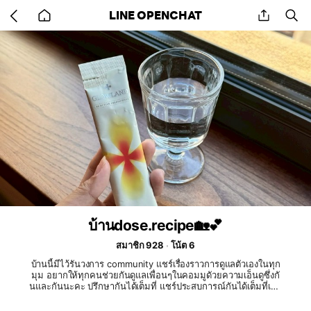
Go
share
se
LINE OPENCHAT
back
to
home
บ้านdose.recipe🏡💕
สมาชิก 928
โน้ต 6
บ้านนี้มีไว้รันวงการ community แชร์เรื่ิองราวการดูแลตัวเองในทุก
มุม อยากให้ทุกคนช่วยกันดูแลเพื่อนๆในคอมมูดัวยความเอ็นดูซึ่งกั
นและกันนะคะ ปรึกษากันได้เต็มที่ แชร์ประสบการณ์กันได้เต็มที่เลย
น้า☺️❤️