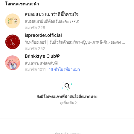
โอเพนแชทแนะนำ
สปอยแมว แมวว่าดีมี๊ก็ตามใจ
สปอยแมวยินดีต้อนรับนะคะ /•᷅‎‎•᷄\୭
สมาชิก 228
ispreorder.official
รับพรีออเดอร์ | รับหิ้วสินค้าอเมริกา-ญี่ปุ่น-เกาหลี-จีน-ฮ่องกง 🇺🇸🇯🇵🇰🇷🇨🇳🇭🇰 มีรอบบินทุกเดือน ✈️ ♥︎ขายของแท้เท่านั้น! ♡อัพเดตสินค้าในโอเพ่นแชท ♥︎สั่งซื้อ/สอบถาม Line : @724ytanz
สมาชิก 252
Brinkkty’s Club💖
ลับเฉพาะแฟนคลับ🤫
สมาชิก 1011
16 ชั่วโมงที่ผ่านมา
ยังมีโอเพนแชทที่น่าสนใจอีกมากมาย
ดูเพิ่มเติม