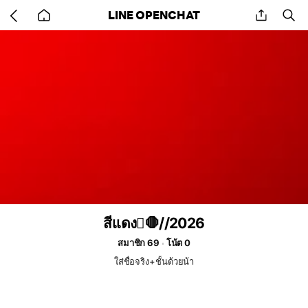
Go
share
se
LINE OPENCHAT
back
to
home
สีเเดง🫪🛑//2026
สมาชิก 69
โน้ต 0
ใส่ชื่อจริง+ชั้นด้วยน้า