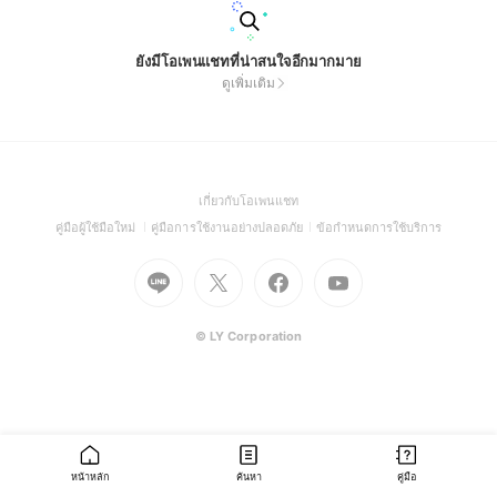
ยังมีโอเพนแชทที่น่าสนใจอีกมากมาย
ดูเพิ่มเติม
(Open
เกี่ยวกับโอเพนแชท
in
(Open
(Open
(Open
คู่มือผู้ใช้มือใหม่
คู่มือการใช้งานอย่างปลอดภัย
ข้อกำหนดการใช้บริการ
a
in
in
in
Go
Go
Go
new
Go
a
a
a
to
to
to
window)
to
new
new
new
Line
X
Facebook
Youtube
window)
window)
window)
(Open
(Open
(Open
(Open
© LY Corporation
in
in
in
in
a
a
a
a
new
new
new
new
window)
window)
window)
window)
หน้าหลัก
ค้นหา
คู่มือ