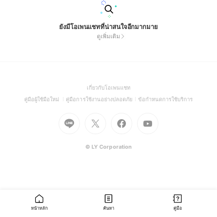
ยังมีโอเพนแชทที่น่าสนใจอีกมากมาย
ดูเพิ่มเติม
(Open
เกี่ยวกับโอเพนแชท
in
(Open
(Open
(Open
คู่มือผู้ใช้มือใหม่
คู่มือการใช้งานอย่างปลอดภัย
ข้อกำหนดการใช้บริการ
a
in
in
in
Go
Go
Go
new
Go
a
a
a
to
to
to
window)
to
new
new
new
Line
X
Facebook
Youtube
window)
window)
window)
(Open
(Open
(Open
(Open
© LY Corporation
in
in
in
in
a
a
a
a
new
new
new
new
window)
window)
window)
window)
หน้าหลัก
ค้นหา
คู่มือ