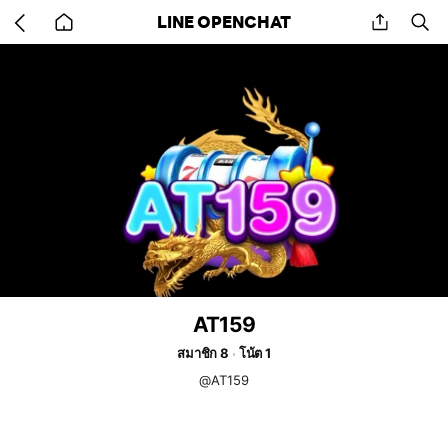
Go
share
se
LINE OPENCHAT
back
to
home
AT159
สมาชิก 8
โน้ต 1
@AT159