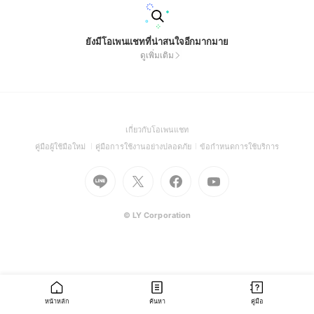
ยังมีโอเพนแชทที่น่าสนใจอีกมากมาย
ดูเพิ่มเติม
(Open
เกี่ยวกับโอเพนแชท
in
(Open
(Open
(Open
คู่มือผู้ใช้มือใหม่
คู่มือการใช้งานอย่างปลอดภัย
ข้อกำหนดการใช้บริการ
a
in
in
in
Go
Go
Go
new
Go
a
a
a
to
to
to
window)
to
new
new
new
Line
X
Facebook
Youtube
window)
window)
window)
(Open
(Open
(Open
(Open
© LY Corporation
in
in
in
in
a
a
a
a
new
new
new
new
window)
window)
window)
window)
หน้าหลัก
ค้นหา
คู่มือ