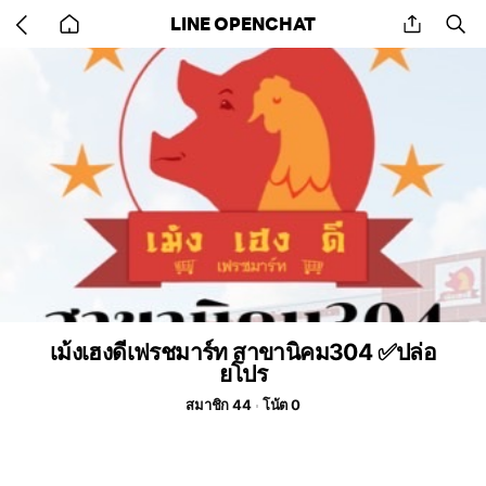
Go
share
se
LINE OPENCHAT
back
to
home
เม้งเฮงดีเฟรชมาร์ท สาขานิคม304 ✅ปล่อ
ยโปร
สมาชิก 44
โน้ต 0