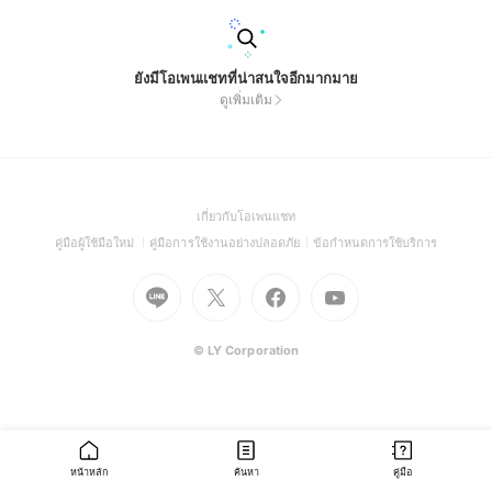
ยังมีโอเพนแชทที่น่าสนใจอีกมากมาย
ดูเพิ่มเติม
(Open
เกี่ยวกับโอเพนแชท
in
(Open
(Open
(Open
คู่มือผู้ใช้มือใหม่
คู่มือการใช้งานอย่างปลอดภัย
ข้อกำหนดการใช้บริการ
a
in
in
in
Go
Go
Go
new
Go
a
a
a
to
to
to
window)
to
new
new
new
Line
X
Facebook
Youtube
window)
window)
window)
(Open
(Open
(Open
(Open
© LY Corporation
in
in
in
in
a
a
a
a
new
new
new
new
window)
window)
window)
window)
หน้าหลัก
ค้นหา
คู่มือ