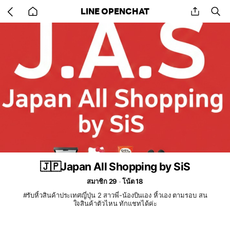
Go
share
se
LINE OPENCHAT
back
to
home
🇯🇵Japan All Shopping by SiS
สมาชิก 29
โน้ต 18
#รับหิ้วสินค้าประเทศญี่ปุ่น 2 สาวพี่-น้องบินเอง หิ้วเอง ตามรอบ สน
ใจสินค้าตัวไหน ทักแชทได้ค่ะ