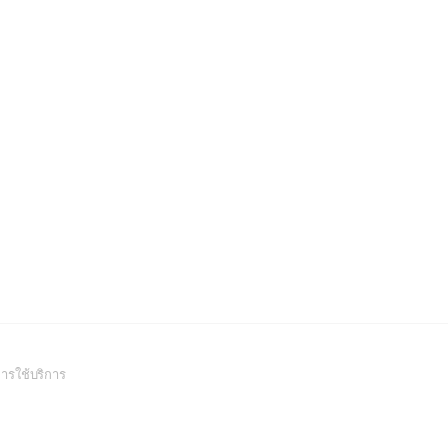
(Open
ารใช้บริการ
in
a
new