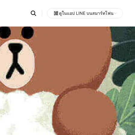
Search
ดูในแอป LINE บนสมาร์ทโฟน
OpenChats
Open
or
search
messages
area