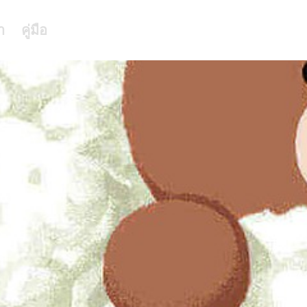
า
คู่มือ