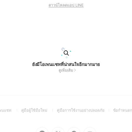
ดาวน์โหลดแอป LINE
ยังมีโอเพนแชทที่น่าสนใจอีกมากมาย
ดูเพิ่มเติม
(Open
(Open
(Open
อเพนแชท
คู่มือผู้ใช้มือใหม่
คู่มือการใช้งานอย่างปลอดภัย
ข้อกำหนดก
in
in
in
a
a
a
new
new
new
Go
Go
Go
Go