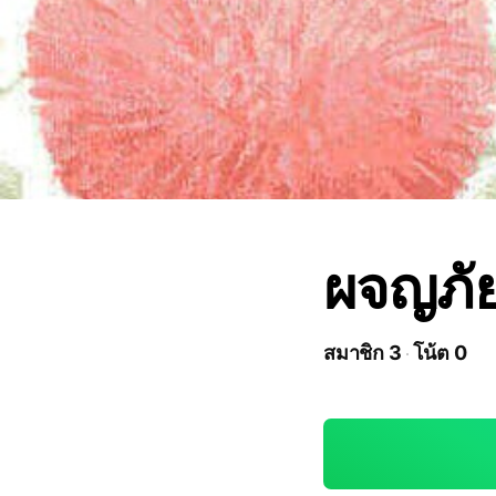
ผจญภัย
สมาชิก 3
โน้ต 0