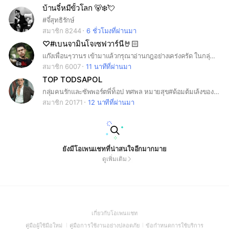
บ้านจี๋หมีขั้วโลก 🐻‍❄️💘
#จี๋สุทธิรักษ์
สมาชิก 8244
6 ชั่วโมงที่ผ่านมา
♡#เบนจามินโจเซฟวาร์นี🤘🏻
แก๊งเพื่อนๆวานร เข้ามาแล้วกรุณาอ่านกฎอย่างเคร่งครัด ในกลุ่มนี้มีพี่เบนกรุณาทำตามกฎกันด้วยนะ💞 (#chipmunkben)
สมาชิก 6007
11 นาทีที่ผ่านมา
TOP TODSAPOL
กลุ่มคนรักและซัพพอร์ตพี่ท็อป ทศพล หมายสุข#ด้อมต้มเล้งของพี่ท็อป
สมาชิก 20171
12 นาทีที่ผ่านมา
ยังมีโอเพนแชทที่น่าสนใจอีกมากมาย
ดูเพิ่มเติม
(Open
เกี่ยวกับโอเพนแชท
in
(Open
(Open
(Open
คู่มือผู้ใช้มือใหม่
คู่มือการใช้งานอย่างปลอดภัย
ข้อกำหนดการใช้บริการ