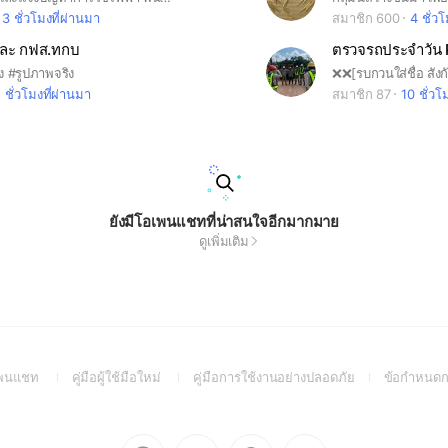
3 ชั่วโมงที่ผ่านมา
สมาชิก 600
4 ชั่ว
ละ กฟส.ทกบ
ง #รูปภาพจริง
1 ชั่วโมงที่ผ่านมา
สมาชิก 87
10 ชั่วโ
ยังมีโอเพนแชทที่น่าสนใจอีกมากมาย
ดูเพิ่มเติม
(Open
(Open
(Open
อเพนแชท
คู่มือผู้ใช้มือใหม่
คู่มือการใช้งานอย่างปลอดภัย
ข้อกำหนดก
in
in
in
a
a
a
new
new
new
Go
Go
Go
Go