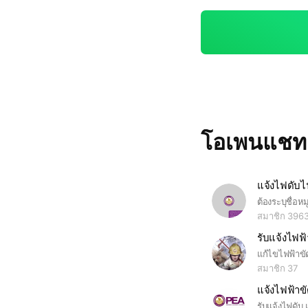
โอเพนแช
แจ้งไฟดับไฟ
สมาชิก 396
แก้ไขไฟฟ้าขั
สมาชิก 37
แจ้งไฟฟ้าข