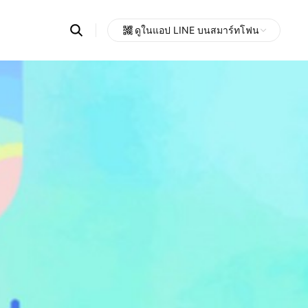
Search
ดูในแอป LINE บนสมาร์ทโฟน
OpenChats
Open
or
search
messages
area