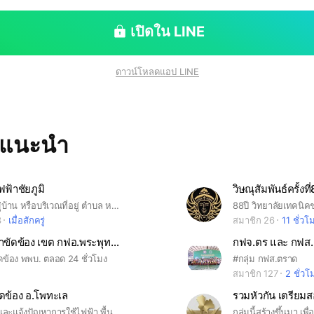
เปิดใน LINE
ดาวน์โหลดแอป LINE
ทแนะนำ
ฟ้าชัยภูมิ
วิษณุสัมพันธ์ครั้งที่
ต้องระบุชื่อหมู่บ้าน หรือบริเวณที่อยู่ ตำบล หากไม่ระบุจะไม่อนุญาตเข้าร่วม Open chat กฎระเบียบข้อบังคับ 1.สำหรับแจ้งไฟฟ้าขัดข้อง ไฟฟ้าดับ หรือเรื่องที่ข้องกับการไฟฟ้าฯเท่านั้น 2.แจ้งเหตุในเขตพื้นที่รับผิดชอบของการไฟฟ้าส่วนภูมิภาคจังหวัดชัยภูมิ 3.โปรดใช้ข้อความที่สุภาพในการสนทนา 4.งดส่งรูปภาพ วีดีโอ เรื่องการเมือง ข้อความข่าวสารต่างๆ ที่ไม่เกี่ยวข้องกับการไฟฟ้าฯ เพื่อความเรียบร้อยของ Open chat แจ้งปัญหาที่เกี่ยวข้องกับการไฟฟ้าฯ หากส่งเรื่องที่ไม่เกี่ยวข้อง ขออนุญาตบล็อกนะครับ
88ปี วิทยาลัยเทคนิคช
3
เมื่อสักครู่
สมาชิก 26
11 ชั่วโ
รับแจ้งไฟฟ้าขัดข้อง เขต กฟอ.พระพุทธบาท
กฟจ.ตร และ กฟส. 
ดข้อง พพบ. ตลอด 24 ชั่วโมง
#กลุ่ม กฟส.ตราด
สมาชิก 127
2 ชั่วโ
ัดข้อง อ.โพทะเล
รวมหัวกัน เตรียม
รับแจ้งไฟดับ และแจ้งปัญหาการใช้ไฟฟ้า พื้นที่รับผิดชอบ PEA โพทะเล