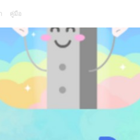
า
คู่มือ