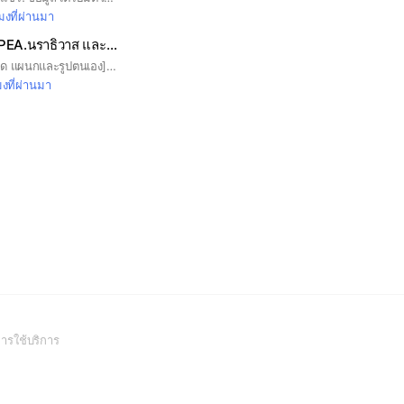
โมงที่ผ่านมา
ตรวจรถประจำวัน PEA.นราธิวาส และกฟฟ.ในสังกัด🚙
❌❌[รบกวนใส่ชื่อ สังกัด แผนกและรูปตนเอง]❌❌ แจ้งเพื่อทราบนะคะ ตามข้อสั่งการ Ceo ขอให้ทุกแผนก กฟจ.นธ. และ กฟส. ในสังกัด ที่มีการใช้รถ กฟภ. ให้ดำเนินการส่งรูป ข้อมูลเป็นประจำทุกวันก่อนนำรถไปใช้รายละเอียด ดังนี้ 🔧 1. แคปหน้าจอส่งผล ตรวจเช็ครถ ตาม https://docs.google.com/forms/d/e/1FAIpQLSfaPj31ahG0RD69C6phnXxZvTygc36dVDeyLbGbCgRBZgiHMA/viewform?usp=header (ระบุทะเบียนรถ) 2 รูปตรวจของระบบของเหลว ยาง ระบบเบรคของรถ 3 รูปทะเบียนที่ตรวจ 4 รูปอุปกรณ์ ประจำรถ พร้อมระบุสังกัด 🚛
มงที่ผ่านมา
(Open
ารใช้บริการ
in
a
new