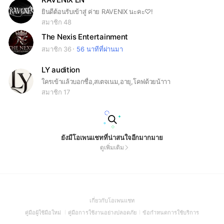
ยินดีต้อนรับเข้าสู่ ค่าย RAVENIX นะคะ♡!
สมาชิก 48
The Nexis Entertainment
สมาชิก 36
56 นาทีที่ผ่านมา
LY audition
ใครเข้าแล้วบอกชื่อ,สเตจเนม,อายุ,โคฟด้วยน้าาา
สมาชิก 17
ยังมีโอเพนแชทที่น่าสนใจอีกมากมาย
ดูเพิ่มเติม
(Open
เกี่ยวกับโอเพนแชท
in
(Open
(Open
(Open
คู่มือผู้ใช้มือใหม่
คู่มือการใช้งานอย่างปลอดภัย
ข้อกำหนดการใช้บริการ
a
in
in
in