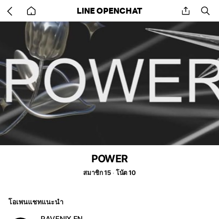
Go
share
se
LINE OPENCHAT
back
to
home
POWER
สมาชิก 15
โน้ต 10
โอเพนแชทแนะนำ
RAVENIX EN