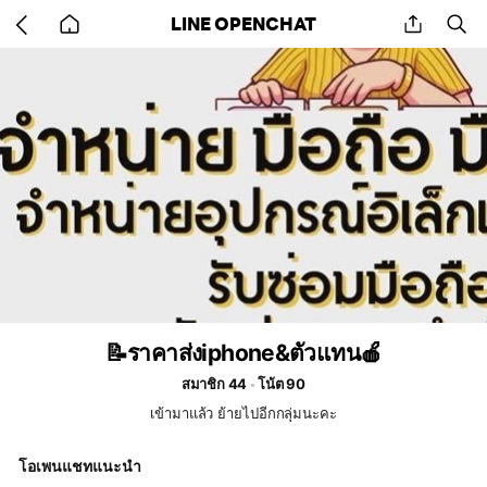
Go
share
se
LINE OPENCHAT
back
to
home
📝ราคาส่งiphone&ตัวแทน🍎
สมาชิก 44
โน้ต 90
เข้ามาแล้ว ย้ายไปอีกกลุ่มนะคะ
โอเพนแชทแนะนำ