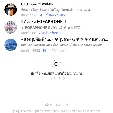
𝐂𝐓 𝐏𝐡𝐨𝐧𝐞 ราคาส่ง📲
ชื่อเฟส+ใส่รูปตัวเอง ( ไม่ใส่รูปไม่รับเข้ากลุ่มนะคะ⚠️
สมาชิก 124
4 ชั่วโมงที่ผ่านมา
 ตัวแทน 𝗙𝗢𝗙𝗔𝗣𝗛𝗢𝗡𝗘 
🌷 𝗙𝗢𝗙𝗔𝗣𝗛𝗢𝗡𝗘 ยินดีต้อนรับค้าบ 🙏🏻💘
สมาชิก 68
2 ชั่วโมงที่ผ่านมา
∘ แจกรูปท้องฟ้า ☁ ∘ ✾ รูปต่างๆ🪐 ✾ ✡︎ 💗 คุยเล่น หาเพื่อน 🎀 ✡︎
#หาแฟน #คุยเล่น #หาเพื่อน #เหงา #โสด #หาคนคุย #คาสาย #หาคนรู้ใจ เข้ามาคุยได้เลยค่ะ
สมาชิก 4982
15 นาทีที่ผ่านมา
ยังมีโอเพนแชทที่น่าสนใจอีกมากมาย
ดูเพิ่มเติม
(Open
เกี่ยวกับโอเพนแชท
in
(Open
(Open
(Open
คู่มือผู้ใช้มือใหม่
คู่มือการใช้งานอย่างปลอดภัย
ข้อกำหนดการใช้บริการ