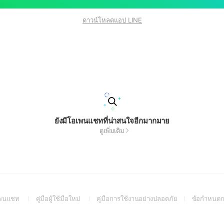
ดาวน์โหลดแอป LINE
ยังมีโอเพนแชทที่น่าสนใจอีกมากมาย
ดูเพิ่มเติม
(Open
(Open
(Open
อเพนแชท
คู่มือผู้ใช้มือใหม่
คู่มือการใช้งานอย่างปลอดภัย
ข้อกำหนดก
in
in
in
a
a
a