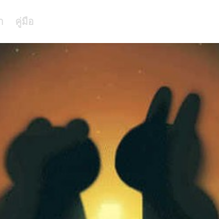
า
คู่มือ