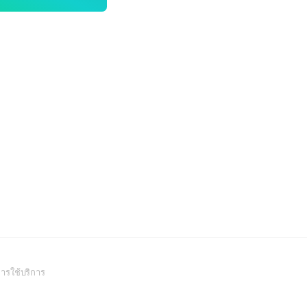
(Open
ารใช้บริการ
in
a