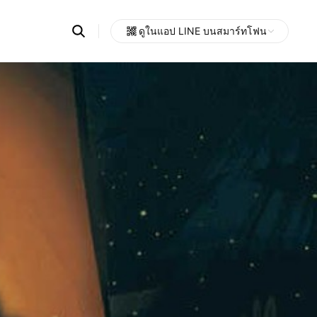
Search
ดูในแอป LINE บนสมาร์ทโฟน
OpenChats
Open
or
search
messages
area