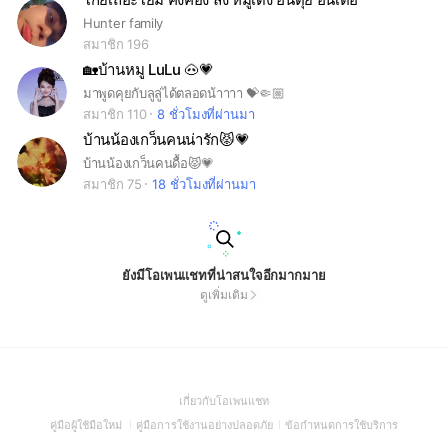
Hunter family
สมาชิก 196
🏡บ้านหมู LuLu 🐽💗
มาพูดคุยกับลูลู่ได้ตลอดน้าาาา 💝🤏🏼
สมาชิก 110
8 ชั่วโมงที่ผ่านมา
บ้านน้องเกว็นคนน่ารัก😾💗
บ้านน้องเกว็นคนดื้อ😾💗
สมาชิก 75
18 ชั่วโมงที่ผ่านมา
ยังมีโอเพนแชทที่น่าสนใจอีกมากมาย
ดูเพิ่มเติม
(Open
เกี่ยวกับโอเพนแชท
in
(Open
(Open
(Open
คู่มือผู้ใช้มือใหม่
คู่มือการใช้งานอย่างปลอดภัย
ข้อกำหนดการใช้บริการ
a
in
in
in