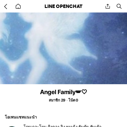
Go
share
se
LINE OPENCHAT
back
to
home
Angel Family🪽🤍
สมาชิก 29
โน้ต 0
โอเพนแชทแนะนำ
โกยเถอะโยม คิงคอง ลิง หมูเด้ง ฮันตุ้ย ฮันเต้อ