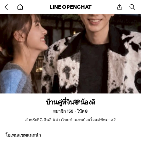
Go
share
se
LINE OPENCHAT
back
to
home
บ้านคู่พี่จิน🩷น้องลิ
สมาชิก 159
โน้ต 8
สำหรับFC จินลิ #สาวไทยข้ามภพป่วนใจแม่ทัพภาค2
โอเพนแชทแนะนำ