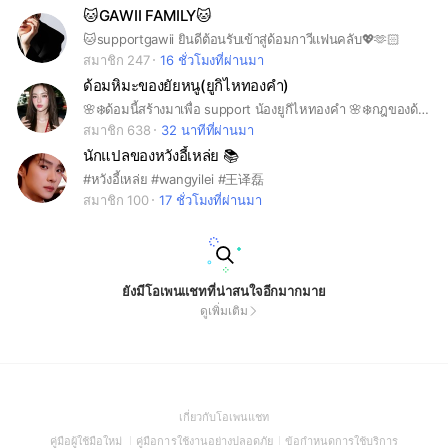
🐱GAWII FAMILY🐱
🐱supportgawii ยินดีต้อนรับเข้าสู่ด้อมกาวีแฟนคลับ💖🫶🏻
สมาชิก 247
16 ชั่วโมงที่ผ่านมา
ด้อมหิมะของยัยหนู(ยูกิไหทองคำ)
🌸❄️ด้อมนี้สร้างมาเพื่อ support น้องยูกิไหทองคำ 🌸❄️กฎของด้อม เพื่อเป็นการจัดระเบียบด้อม 1.งดดราม่าในทุกเรื่อง 2.เพื่อหลีกเลี่ยงการมีดราม่า จึงขอความร่วมมือไม่พูดถึงศิลปินอื่น ในเชิงเปรียบเทียบ หรือบูลลี่ 3.ห้ามก้าวก่ายเรื่องส่วนตัวของศิลปิน รู้เท่าที่ศิลปินอยากให้รู้ ห้ามล้ำเส้นเด็ดขาด 4.ไม่แชร์ลิงค์ต่างๆ เว็บพนัน และสวัสดีวันจันทร์วันอังคาร-ศุกร์เข้ามาในกลุ่มเด็ดขาด 😂 5.อย่าเอาความคาดหวังของตัวเองไปกดดันศิลปิน
สมาชิก 638
32 นาทีที่ผ่านมา
นักแปลของหวังอี้เหล่ย 📚
#หวังอี้เหล่ย #wangyilei #王译磊
สมาชิก 100
17 ชั่วโมงที่ผ่านมา
ยังมีโอเพนแชทที่น่าสนใจอีกมากมาย
ดูเพิ่มเติม
(Open
เกี่ยวกับโอเพนแชท
in
(Open
(Open
(Open
คู่มือผู้ใช้มือใหม่
คู่มือการใช้งานอย่างปลอดภัย
ข้อกำหนดการใช้บริการ