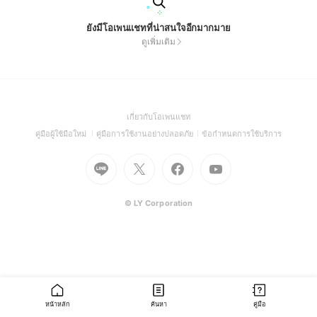
ยังมีโอเพนแชทที่น่าสนใจอีกมากมาย
ดูเพิ่มเติม
(Open
เกี่ยวกับโอเพนแชท
in
(Open
(Open
(Open
คู่มือผู้ใช้มือใหม่
คู่มือการใช้งานอย่างปลอดภัย
ข้อกำหนดการใช้บริการ
a
in
in
in
Go
Go
Go
new
Go
a
a
a
to
to
to
window)
to
new
new
new
Line
X
Facebook
Youtube
window)
window)
window)
(Open
(Open
(Open
(Open
© LY Corporation
in
in
in
in
a
a
a
a
new
new
new
new
window)
window)
window)
window)
หน้าหลัก
ค้นหา
คู่มือ