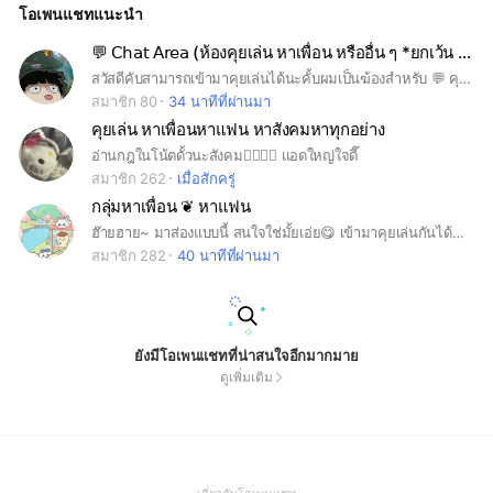
โอเพนแชทแนะนำ
💬 𝖢𝗁𝖺𝗍 𝖠𝗋𝖾𝖺 (ห้องคุยเล่น หาเพื่อน หรืออื่น ๆ *ยกเว้น 18+*)
สวัสดีคับสามารถเข้ามาคุยเล่นได้นะคั้บผมเป็นฆ้องสำหรับ 💬 คุยเล่น • 🎮 เล่นเกม • 🎨 แชร์ผลงาน • 📚 อนิเมะ/มังงะ • 🎤 ร้องเพลง เข้ามาพูดคุยได้ทุกเรื่องภายใต้กฎของห้อง โปรดให้เกียรติสมาชิกทุกคน และงดเนื้อหา 18+นะคับผม ทางโอเราเพิ่งเปิดใหม่สามารถชี้แนะได้นะคับฝากตัวด้วยน้าา
สมาชิก 80
34 นาทีที่ผ่านมา
คุยเล่น หาเพื่อนหาแฟน หาสังคมหาทุกอย่าง
อ่านกฎในโน้ตดั้วนะสังคม👉🏻👈🏻 แอดใหญ่ใจดี๊
สมาชิก 262
เมื่อสักครู่
กลุ่มหาเพื่อน ❦ หาแฟน
ฮ๊ายฮาย~ มาส่องแบบนี้ สนใจใช่มั้ยเอ่ย😋 เข้ามาคุยเล่นกันได้น้าาา🤗ยินดีต้อนรับสุดๆ ทุกคนเป็นมิตรมาก🥰🤑 #คุยเล่น #คุยเล่นยามว่าง #หาเพื่อน #เมคเฟรน #หาแฟน #หาหวานใจ #แลกฟอล #เกม #เล่นเกม #อนิเมะ #ปรึกษา #ฮีลใจ #ระบาย #ระบายอารมณ์
สมาชิก 282
40 นาทีที่ผ่านมา
ยังมีโอเพนแชทที่น่าสนใจอีกมากมาย
ดูเพิ่มเติม