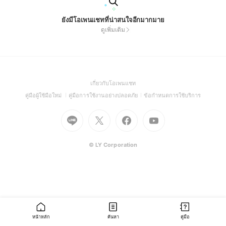
ยังมีโอเพนแชทที่น่าสนใจอีกมากมาย
ดูเพิ่มเติม
(Open
เกี่ยวกับโอเพนแชท
in
(Open
(Open
(Open
คู่มือผู้ใช้มือใหม่
คู่มือการใช้งานอย่างปลอดภัย
ข้อกำหนดการใช้บริการ
a
in
in
in
Go
Go
Go
new
Go
a
a
a
to
to
to
window)
to
new
new
new
Line
X
Facebook
Youtube
window)
window)
window)
(Open
(Open
(Open
(Open
© LY Corporation
in
in
in
in
a
a
a
a
new
new
new
new
window)
window)
window)
window)
หน้าหลัก
ค้นหา
คู่มือ