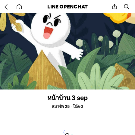
Go
share
se
LINE OPENCHAT
back
to
home
หน้าบ้าน 3 sep
สมาชิก 25
โน้ต 0