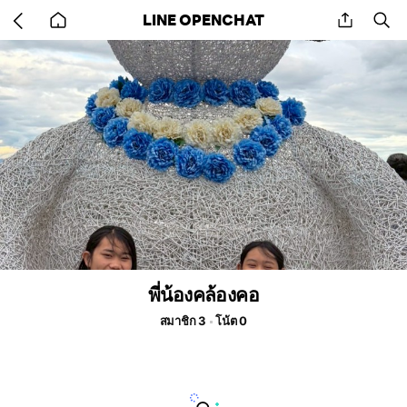
Go
share
se
LINE OPENCHAT
back
to
home
พี่น้องคล้องคอ
สมาชิก 3
โน้ต 0