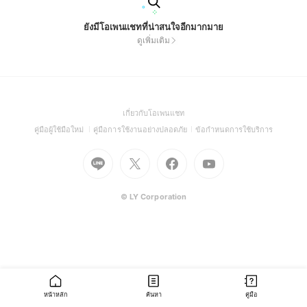
ยังมีโอเพนแชทที่น่าสนใจอีกมากมาย
ดูเพิ่มเติม
(Open
เกี่ยวกับโอเพนแชท
in
(Open
(Open
(Open
คู่มือผู้ใช้มือใหม่
คู่มือการใช้งานอย่างปลอดภัย
ข้อกำหนดการใช้บริการ
a
in
in
in
Go
Go
Go
new
Go
a
a
a
to
to
to
window)
to
new
new
new
Line
X
Facebook
Youtube
window)
window)
window)
(Open
(Open
(Open
(Open
© LY Corporation
in
in
in
in
a
a
a
a
new
new
new
new
window)
window)
window)
window)
หน้าหลัก
ค้นหา
คู่มือ