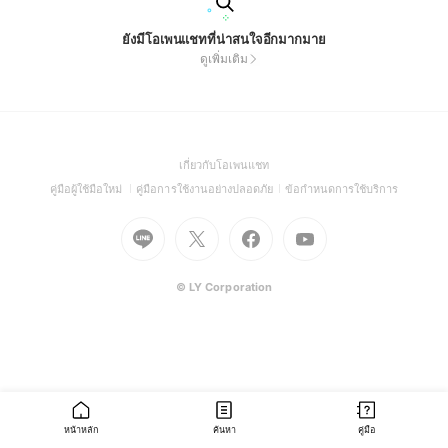
ยังมีโอเพนแชทที่น่าสนใจอีกมากมาย
ดูเพิ่มเติม
(Open
เกี่ยวกับโอเพนแชท
in
(Open
(Open
(Open
คู่มือผู้ใช้มือใหม่
คู่มือการใช้งานอย่างปลอดภัย
ข้อกำหนดการใช้บริการ
a
in
in
in
Go
Go
Go
new
Go
a
a
a
to
to
to
window)
to
new
new
new
Line
X
Facebook
Youtube
window)
window)
window)
(Open
(Open
(Open
(Open
© LY Corporation
in
in
in
in
a
a
a
a
new
new
new
new
window)
window)
window)
window)
หน้าหลัก
ค้นหา
คู่มือ