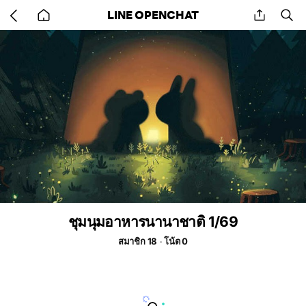
Go
share
se
LINE OPENCHAT
back
to
home
ชุมนุมอาหารนานาชาติ 1/69
สมาชิก 18
โน้ต 0