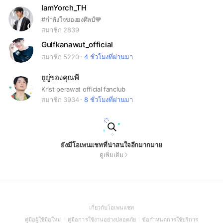
IamYorch_TH
#กำลังใจของยงศิลป์💙
สมาชิก 2839
Gulfkanawut_official
สมาชิก 5220
4 ชั่วโมงที่ผ่านมา
ยูยู่ของคุณพี
Krist perawat official fanclub
สมาชิก 3934
8 ชั่วโมงที่ผ่านมา
ยังมีโอเพนแชทที่น่าสนใจอีกมากมาย
ดูเพิ่มเติม
(Open
เกี่ยวกับโอเพนแชท
in
(Open
(Open
(Open
คู่มือผู้ใช้มือใหม่
คู่มือการใช้งานอย่างปลอดภัย
ข้อกำหนดการใช้บริการ