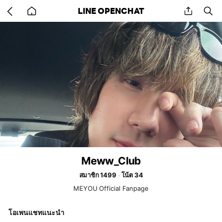
Go
share
se
LINE OPENCHAT
back
to
home
Meww_Club
สมาชิก 1499
โน้ต 34
MEYOU Official Fanpage
โอเพนแชทแนะนำ