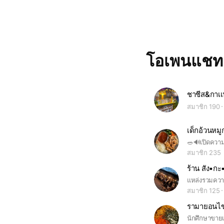
โอเพนแช
ชาชีส&กาเเ
สมาชิก 190
เด็กอ้วนหม
สมาชิก 235
ร้าน สัง•กะ
แหล่งรวมควา
สมาชิก 125
รามายอนไข่ก