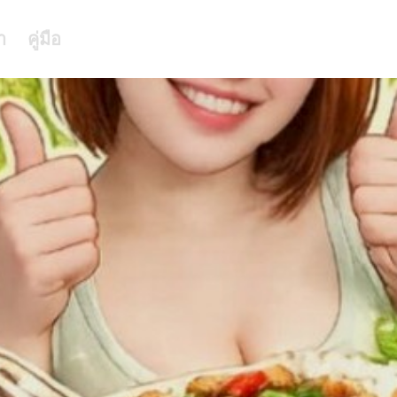
า
คู่มือ