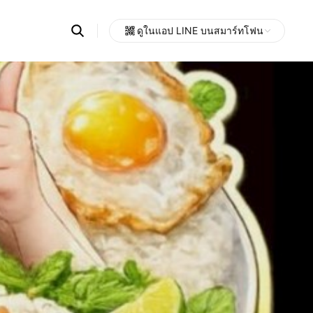
Search
ดูในแอป LINE บนสมาร์ทโฟน
OpenChats
Open
or
search
messages
area