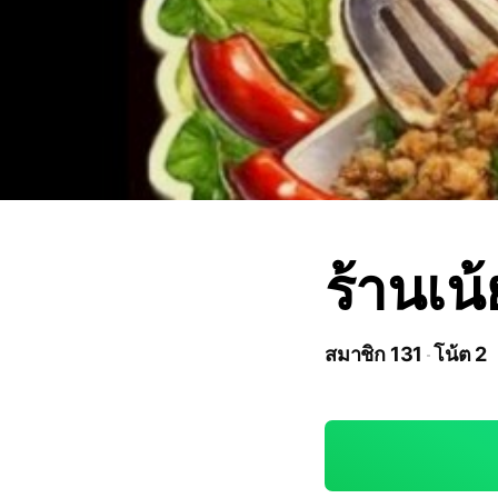
ร้านเน
สมาชิก 131
โน้ต 2