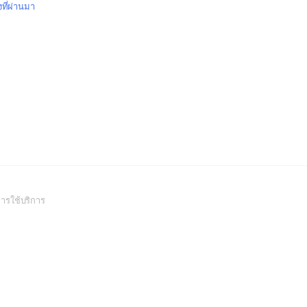
งที่ผ่านมา
(Open
ารใช้บริการ
in
a
new
window)