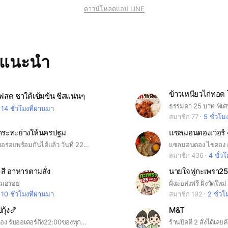
ดาวน์โหลดแอป LINE
ทแนะนำ
ฟสด ชาใต้เข้มข้น ชีสแน่นๆ
ธรรมดา 25 บาท พิเศ
14 ชั่วโมงที่ผ่านมา
สมาชิก 77
5 ชั่วโม
ูกระทะย่างให้นครปฐม
แซลมอนดองเว่อร์
🥗🔊เปิดความอร่อยพร้อมกันได้แล้ว วันที่ 22 มิถุนายน 2569
สมาชิก 436
4 ชั่ว
•สี อาหารตามสั่ง
นายใจฟูกะเพรา25
มอร่อย
ฝั่งมอส่งฟรี ฝั่งวัดให
10 ชั่วโมงที่ผ่านมา
สมาชิก 192
2 ชั่วโ
ุ้ง🍤
M&T
นักศึกษาขายเอง รับออเดอร์ถึง22:00ของทุกวัน ส่งเช้าของทุกวันค้าบ ยกเว้นวันพุธ เสาร์อาทิตย์ส่งบ่ายค้าบ
ร้านปิดตี 2 สั่งได้เลย