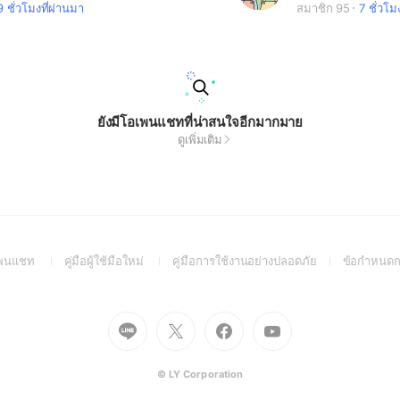
9 ชั่วโมงที่ผ่านมา
สมาชิก 95
7 ชั่วโม
ยังมีโอเพนแชทที่น่าสนใจอีกมากมาย
ดูเพิ่มเติม
(Open
(Open
(Open
อเพนแชท
คู่มือผู้ใช้มือใหม่
คู่มือการใช้งานอย่างปลอดภัย
ข้อกำหนดก
in
in
in
a
a
a
new
new
new
Go
Go
Go
Go
window)
window)
window)
to
to
to
to
Line
X
Facebook
Youtube
(Open
(Open
(Open
(Open
© LY Corporation
in
in
in
in