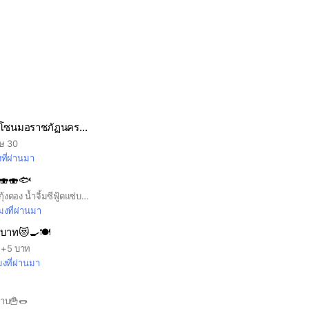
ข้าวเหนียวไก่ทอด โซนมอราชภัฏนครปฐม มอศิลปากร
ษ 30
งที่ผ่านมา
 🍣🍣🐟
แซลมอนดอง ไข่ดอง กุ้งดอง น้ำจิ้มซีฟู้ดแซ่บๆ ทำสดใหม่ทุกวันราคาดีดีย์
โมงที่ผ่านมา
บาท😻🍳🍽️
ม่ +5 บาท
มงที่ผ่านมา
ค้าบ🍟🌭