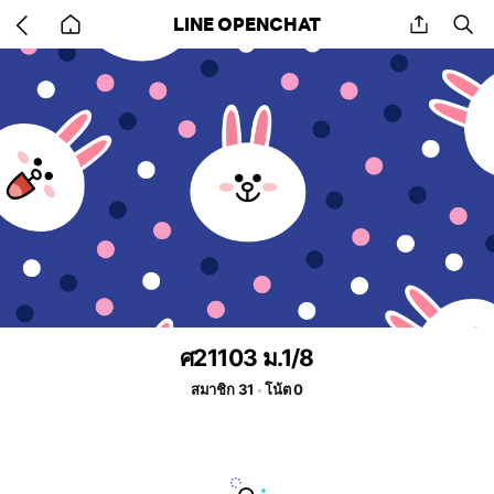
Go
share
se
LINE OPENCHAT
back
to
home
ศ21103 ม.1/8
สมาชิก 31
โน้ต 0