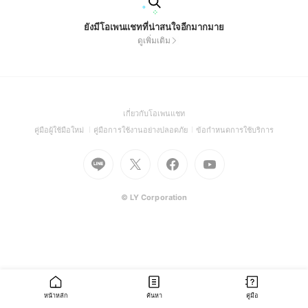
ยังมีโอเพนแชทที่น่าสนใจอีกมากมาย
ดูเพิ่มเติม
(Open
เกี่ยวกับโอเพนแชท
in
(Open
(Open
(Open
คู่มือผู้ใช้มือใหม่
คู่มือการใช้งานอย่างปลอดภัย
ข้อกำหนดการใช้บริการ
a
in
in
in
Go
Go
Go
new
Go
a
a
a
to
to
to
window)
to
new
new
new
Line
X
Facebook
Youtube
window)
window)
window)
(Open
(Open
(Open
(Open
© LY Corporation
in
in
in
in
a
a
a
a
new
new
new
new
window)
window)
window)
window)
หน้าหลัก
ค้นหา
คู่มือ