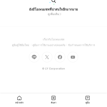
ยังมีโอเพนแชทที่น่าสนใจอีกมากมาย
ดูเพิ่มเติม
(Open
เกี่ยวกับโอเพนแชท
in
(Open
(Open
(Open
คู่มือผู้ใช้มือใหม่
คู่มือการใช้งานอย่างปลอดภัย
ข้อกำหนดการใช้บริการ
a
in
in
in
Go
Go
Go
new
Go
a
a
a
to
to
to
window)
to
new
new
new
Line
X
Facebook
Youtube
window)
window)
window)
(Open
(Open
(Open
(Open
© LY Corporation
in
in
in
in
a
a
a
a
new
new
new
new
window)
window)
window)
window)
หน้าหลัก
ค้นหา
คู่มือ