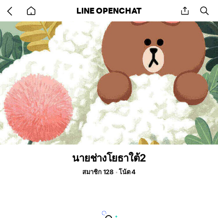
Go
share
se
LINE OPENCHAT
back
to
home
นายช่างโยธาใต้2
สมาชิก 128
โน้ต 4