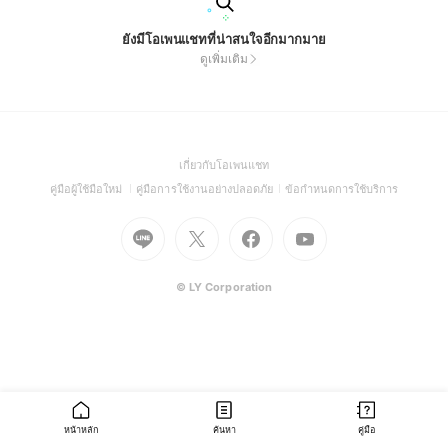
ยังมีโอเพนแชทที่น่าสนใจอีกมากมาย
ดูเพิ่มเติม
(Open
เกี่ยวกับโอเพนแชท
in
(Open
(Open
(Open
คู่มือผู้ใช้มือใหม่
คู่มือการใช้งานอย่างปลอดภัย
ข้อกำหนดการใช้บริการ
a
in
in
in
Go
Go
Go
new
Go
a
a
a
to
to
to
window)
to
new
new
new
Line
X
Facebook
Youtube
window)
window)
window)
(Open
(Open
(Open
(Open
© LY Corporation
in
in
in
in
a
a
a
a
new
new
new
new
window)
window)
window)
window)
หน้าหลัก
ค้นหา
คู่มือ