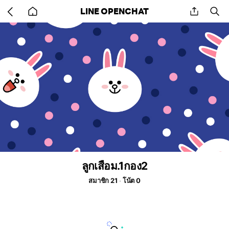
Go
share
se
LINE OPENCHAT
back
to
home
ลูกเสือม.1กอง2
สมาชิก 21
โน้ต 0