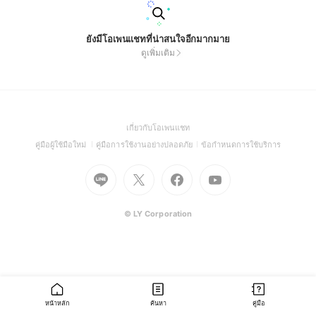
ยังมีโอเพนแชทที่น่าสนใจอีกมากมาย
ดูเพิ่มเติม
(Open
เกี่ยวกับโอเพนแชท
in
(Open
(Open
(Open
คู่มือผู้ใช้มือใหม่
คู่มือการใช้งานอย่างปลอดภัย
ข้อกำหนดการใช้บริการ
a
in
in
in
Go
Go
Go
new
Go
a
a
a
to
to
to
window)
to
new
new
new
Line
X
Facebook
Youtube
window)
window)
window)
(Open
(Open
(Open
(Open
© LY Corporation
in
in
in
in
a
a
a
a
new
new
new
new
window)
window)
window)
window)
หน้าหลัก
ค้นหา
คู่มือ