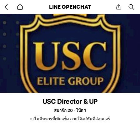
Go
share
se
LINE OPENCHAT
back
to
home
USC Director & UP
สมาชิก 20
โน้ต 1
จะไม่มีทหารที่เข้มแข็ง ภายใต้แม่ทัพที่อ่อนแอร์