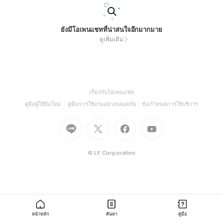
ยังมีโอเพนแชทที่น่าสนใจอีกมากมาย
ดูเพิ่มเติม
(Open
เกี่ยวกับโอเพนแชท
in
(Open
(Open
(Open
คู่มือผู้ใช้มือใหม่
คู่มือการใช้งานอย่างปลอดภัย
ข้อกำหนดการใช้บริการ
a
in
in
in
Go
Go
Go
new
Go
a
a
a
to
to
to
window)
to
new
new
new
Line
X
Facebook
Youtube
window)
window)
window)
(Open
(Open
(Open
(Open
© LY Corporation
in
in
in
in
a
a
a
a
new
new
new
new
window)
window)
window)
window)
หน้าหลัก
ค้นหา
คู่มือ