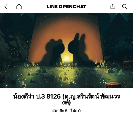
Go
share
se
LINE OPENCHAT
back
to
home
น้องดีว่า ป.3 8126 (ด.ญ.สรินรัตน์ พัฒนวร
งค์)
สมาชิก 5
โน้ต 0