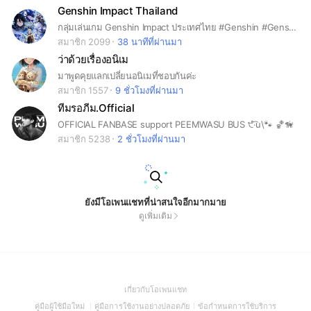
Genshin Impact Thailand
กลุ่มเล่นเกม Genshin Impact ประเทศไทย #Genshin #Genshinimpact #Hoyoverse #Mihoyo #เกม #Game #เกมมือถือ #PS4 # PS5
สมาชิก 2099
38 นาทีที่ผ่านมา
ว่าด้วยเรื่องอนิเม
มาพูดคุยแลกเปลี่ยนอนิเมที่ชอบกันค่ะ
สมาชิก 1557
9 ชั่วโมงที่ผ่านมา
ทีมรอภีม.Official
OFFICIAL FANBASE support PEEMWASU BUS ੯‧̀͡u\🐾 🏀🦮
สมาชิก 5238
2 ชั่วโมงที่ผ่านมา
ยังมีโอเพนแชทที่น่าสนใจอีกมากมาย
ดูเพิ่มเติม
(Open
เกี่ยวกับโอเพนแชท
in
(Open
(Open
(Open
คู่มือผู้ใช้มือใหม่
คู่มือการใช้งานอย่างปลอดภัย
ข้อกำหนดการใช้บริการ