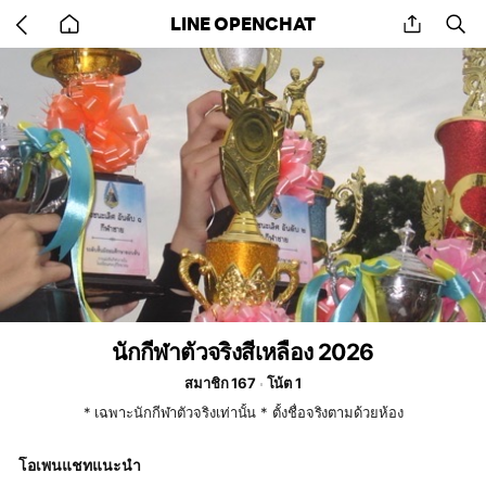
Go
share
se
LINE OPENCHAT
back
to
home
นักกีฬาตัวจริงสีเหลือง 2026
สมาชิก 167
โน้ต 1
* เฉพาะนักกีฬาตัวจริงเท่านั้น * ตั้งชื่อจริงตามด้วยห้อง
โอเพนแชทแนะนำ