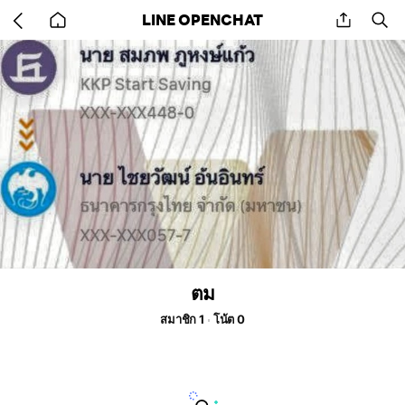
Go
share
se
LINE OPENCHAT
back
to
home
ตม
สมาชิก 1
โน้ต 0