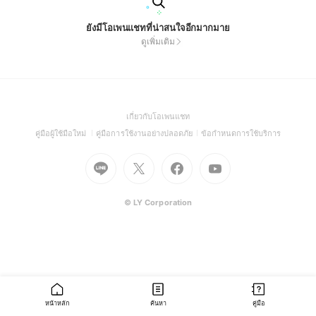
ยังมีโอเพนแชทที่น่าสนใจอีกมากมาย
ดูเพิ่มเติม
(Open
เกี่ยวกับโอเพนแชท
in
(Open
(Open
(Open
คู่มือผู้ใช้มือใหม่
คู่มือการใช้งานอย่างปลอดภัย
ข้อกำหนดการใช้บริการ
a
in
in
in
Go
Go
Go
new
Go
a
a
a
to
to
to
window)
to
new
new
new
Line
X
Facebook
Youtube
window)
window)
window)
(Open
(Open
(Open
(Open
© LY Corporation
in
in
in
in
a
a
a
a
new
new
new
new
window)
window)
window)
window)
หน้าหลัก
ค้นหา
คู่มือ