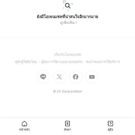
ยังมีโอเพนแชทที่น่าสนใจอีกมากมาย
ดูเพิ่มเติม
(Open
เกี่ยวกับโอเพนแชท
in
(Open
(Open
(Open
คู่มือผู้ใช้มือใหม่
คู่มือการใช้งานอย่างปลอดภัย
ข้อกำหนดการใช้บริการ
a
in
in
in
Go
Go
Go
new
Go
a
a
a
to
to
to
window)
to
new
new
new
Line
X
Facebook
Youtube
window)
window)
window)
(Open
(Open
(Open
(Open
© LY Corporation
in
in
in
in
a
a
a
a
new
new
new
new
window)
window)
window)
window)
หน้าหลัก
ค้นหา
คู่มือ