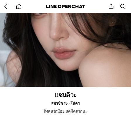
Go
share
se
LINE OPENCHAT
back
to
home
แซนดิวะ
สมาชิก 15
โน้ต 1
ถึงคนรักน้อย แต่มีคนรักนะ