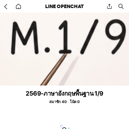
Go
share
se
LINE OPENCHAT
back
to
home
2569-ภาษาอังกฤษพื้นฐาน 1/9
สมาชิก 40
โน้ต 0