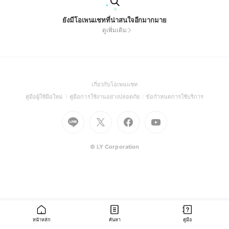
ยังมีโอเพนแชทที่น่าสนใจอีกมากมาย
ดูเพิ่มเติม
(Open
เกี่ยวกับโอเพนแชท
in
(Open
(Open
(Open
คู่มือผู้ใช้มือใหม่
คู่มือการใช้งานอย่างปลอดภัย
ข้อกำหนดการใช้บริการ
a
in
in
in
Go
Go
Go
new
Go
a
a
a
to
to
to
window)
to
new
new
new
Line
X
Facebook
Youtube
window)
window)
window)
(Open
(Open
(Open
(Open
© LY Corporation
in
in
in
in
a
a
a
a
new
new
new
new
window)
window)
window)
window)
หน้าหลัก
ค้นหา
คู่มือ