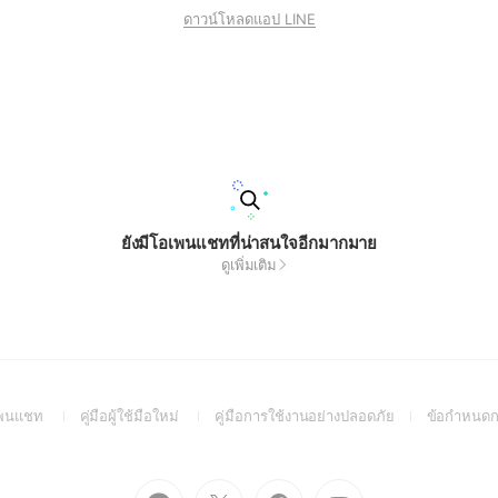
ดาวน์โหลดแอป LINE
ยังมีโอเพนแชทที่น่าสนใจอีกมากมาย
ดูเพิ่มเติม
(Open
(Open
(Open
อเพนแชท
คู่มือผู้ใช้มือใหม่
คู่มือการใช้งานอย่างปลอดภัย
ข้อกำหนดก
in
in
in
a
a
a
new
new
new
Go
Go
Go
Go