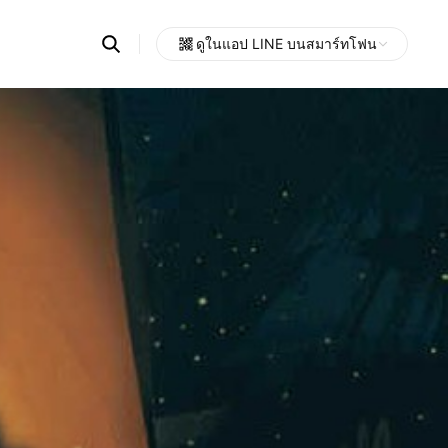
Search
ดูในแอป LINE บนสมาร์ทโฟน
OpenChats
Open
or
search
messages
area