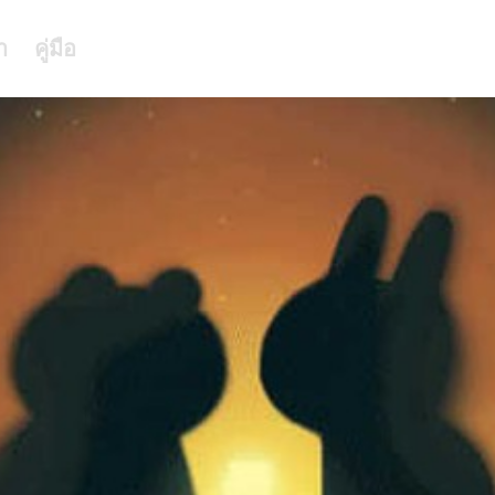
า
คู่มือ