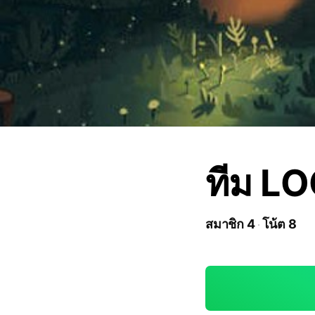
ทีม L
สมาชิก 4
โน้ต 8