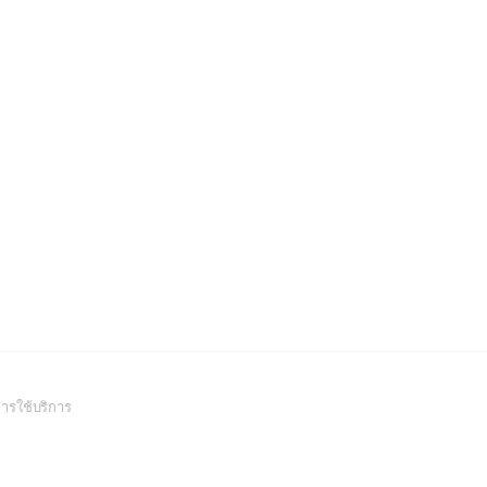
(Open
ารใช้บริการ
in
a
new