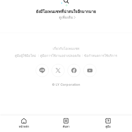
ยังมีโอเพนแชทที่น่าสนใจอีกมากมาย
ดูเพิ่มเติม
(Open
เกี่ยวกับโอเพนแชท
in
(Open
(Open
(Open
คู่มือผู้ใช้มือใหม่
คู่มือการใช้งานอย่างปลอดภัย
ข้อกำหนดการใช้บริการ
a
in
in
in
Go
Go
Go
new
Go
a
a
a
to
to
to
window)
to
new
new
new
Line
X
Facebook
Youtube
window)
window)
window)
(Open
(Open
(Open
(Open
© LY Corporation
in
in
in
in
a
a
a
a
new
new
new
new
window)
window)
window)
window)
หน้าหลัก
ค้นหา
คู่มือ