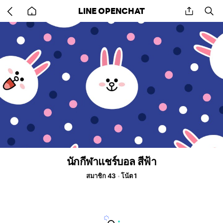
Go
share
se
LINE OPENCHAT
back
to
home
นักกีฬาแชร์บอล สีฟ้า
สมาชิก 43
โน้ต 1