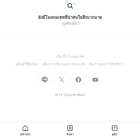
ยังมีโอเพนแชทที่น่าสนใจอีกมากมาย
ดูเพิ่มเติม
(Open
เกี่ยวกับโอเพนแชท
in
(Open
(Open
(Open
คู่มือผู้ใช้มือใหม่
คู่มือการใช้งานอย่างปลอดภัย
ข้อกำหนดการใช้บริการ
a
in
in
in
Go
Go
Go
new
Go
a
a
a
to
to
to
window)
to
new
new
new
Line
X
Facebook
Youtube
window)
window)
window)
(Open
(Open
(Open
(Open
© LY Corporation
in
in
in
in
a
a
a
a
new
new
new
new
window)
window)
window)
window)
หน้าหลัก
ค้นหา
คู่มือ