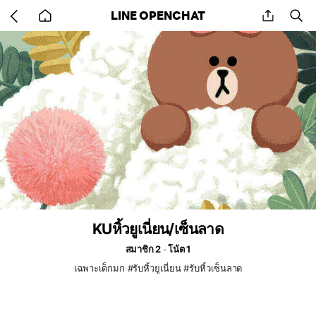
Go
share
se
LINE OPENCHAT
back
to
home
KUหิ้วยูเนี่ยน/เซ็นลาด
สมาชิก 2
โน้ต 1
เฉพาะเด็กมก #รับหิ้วยูเนี่ยน #รับหิ้วเซ็นลาด