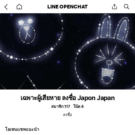
Go
share
se
LINE OPENCHAT
back
to
home
เฉพาะผู้เสียหาย ลงชื่อ Japon Japan
สมาชิก 117
โน้ต 4
ลงชื่อ
โอเพนแชทแนะนำ