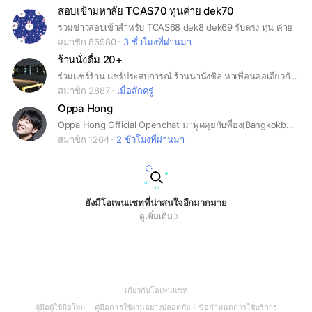
สอบเข้ามหาลัย TCAS70 ทุนค่าย dek70
รวมข่าวสอบเข้าสำหรับ TCAS68 dek8 dek69 รับตรง ทุน ค่าย
สมาชิก 86980
3 ชั่วโมงที่ผ่านมา
ร้านนั่งดื่ม 20+
ร่วมแชร์ร้าน แชร์ประสบการณ์ ร้านน่านั่งชิล หาเพื่อนคอเดียวกัน ร้านเหล้า ลานเบียร์ ร้านเบียร์ นั่งชิว หาเพื่อน เบียร์ เหล้า ร้านอาหาร อาหาร เครื่องดื่ม ของกิน หิว
สมาชิก 2887
เมื่อสักครู่
Oppa Hong
Oppa Hong Official Openchat มาพูดคุยกับพี่ฮง(Bangkokboy)กันได้ในนี้เลย !
สมาชิก 1264
2 ชั่วโมงที่ผ่านมา
ยังมีโอเพนแชทที่น่าสนใจอีกมากมาย
ดูเพิ่มเติม
(Open
เกี่ยวกับโอเพนแชท
in
(Open
(Open
(Open
คู่มือผู้ใช้มือใหม่
คู่มือการใช้งานอย่างปลอดภัย
ข้อกำหนดการใช้บริการ