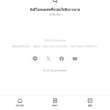
ยังมีโอเพนแชทที่น่าสนใจอีกมากมาย
ดูเพิ่มเติม
(Open
เกี่ยวกับโอเพนแชท
in
(Open
(Open
(Open
คู่มือผู้ใช้มือใหม่
คู่มือการใช้งานอย่างปลอดภัย
ข้อกำหนดการใช้บริการ
a
in
in
in
Go
Go
Go
new
Go
a
a
a
to
to
to
window)
to
new
new
new
Line
X
Facebook
Youtube
window)
window)
window)
(Open
(Open
(Open
(Open
© LY Corporation
in
in
in
in
a
a
a
a
new
new
new
new
window)
window)
window)
window)
หน้าหลัก
ค้นหา
คู่มือ