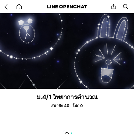
Go
share
se
LINE OPENCHAT
back
to
home
ม.4/1 วิทยาการคำนวณ
สมาชิก 40
โน้ต 0