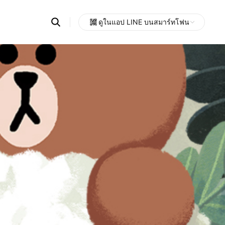
Search
ดูในแอป LINE บนสมาร์ทโฟน
OpenChats
Open
or
search
messages
area