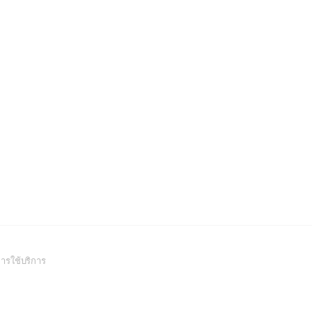
(Open
ารใช้บริการ
in
a
new