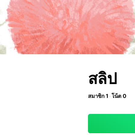
สลิป
สมาชิก 1
โน้ต 0