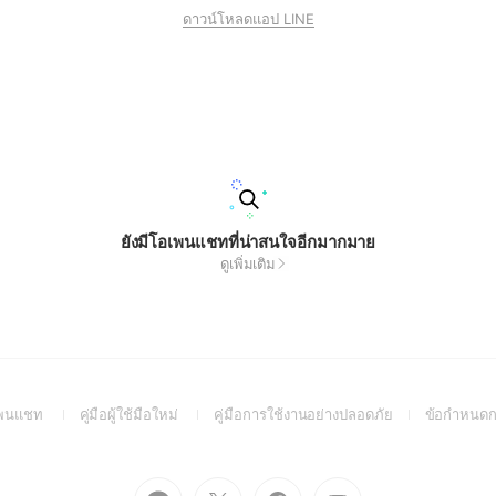
ดาวน์โหลดแอป LINE
ยังมีโอเพนแชทที่น่าสนใจอีกมากมาย
ดูเพิ่มเติม
(Open
(Open
(Open
อเพนแชท
คู่มือผู้ใช้มือใหม่
คู่มือการใช้งานอย่างปลอดภัย
ข้อกำหนดก
in
in
in
a
a
a
new
new
new
Go
Go
Go
Go