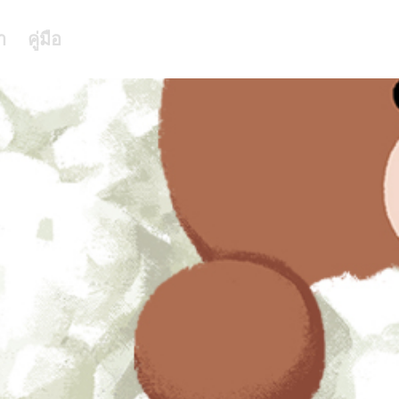
า
คู่มือ